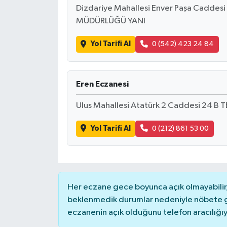
Dizdariye Mahallesi Enver Paşa Cadde
MÜDÜRLÜĞÜ YANI
Yol Tarifi Al
0 (542) 423 24 84
Eren Eczanesi
Ulus Mahallesi Atatürk 2 Caddesi 24 B 
Yol Tarifi Al
0 (212) 861 53 00
Her eczane gece boyunca açık olmayabilir, 
beklenmedik durumlar nedeniyle nöbete g
eczanenin açık olduğunu telefon aracılığıyla 