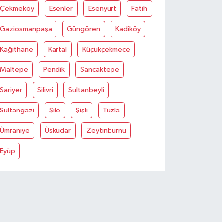
Çekmeköy
Esenler
Esenyurt
Fatih
Gaziosmanpaşa
Güngören
Kadiköy
Kağithane
Kartal
Küçükçekmece
Maltepe
Pendik
Sancaktepe
Sariyer
Silivri
Sultanbeyli
Sultangazi
Şile
Şişli
Tuzla
Ümraniye
Üsküdar
Zeytinburnu
Eyüp