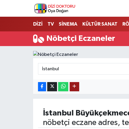
İstanbul Nöbetçi Eczaneler
DİZİ
TV
SİNEMA
KÜLTÜR SANAT
RÖ
İstanbul Hava Durumu
Nöbetçi Eczaneler
İstanbul Namaz Vakitleri
İstanbul Trafik Yoğunluk Haritası
Süper Lig Puan Durumu ve Fikstür
Tüm Manşetler
Son Dakika Haberleri
İstanbul
Büyükçekmec
nöbetçi eczane adres, te
Haber Arşivi