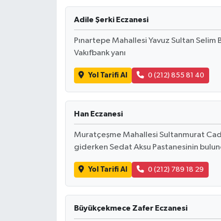
Adile Şerki Eczanesi
Pınartepe Mahallesi Yavuz Sultan Selim 
Vakıfbank yanı
Yol Tarifi Al
0 (212) 855 81 40
Han Eczanesi
Muratçeşme Mahallesi Sultanmurat Cadd
giderken Sedat Aksu Pastanesinin bulu
Yol Tarifi Al
0 (212) 789 18 29
Büyükçekmece Zafer Eczanesi