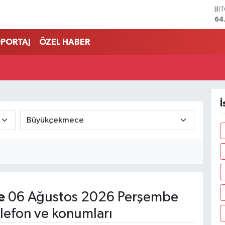
BI
64
DO
47
PORTAJ
ÖZEL HABER
EU
55
ST
64
GR
65
İ
Bİ
13
e
06 Ağustos 2026 Perşembe
lefon ve konumları