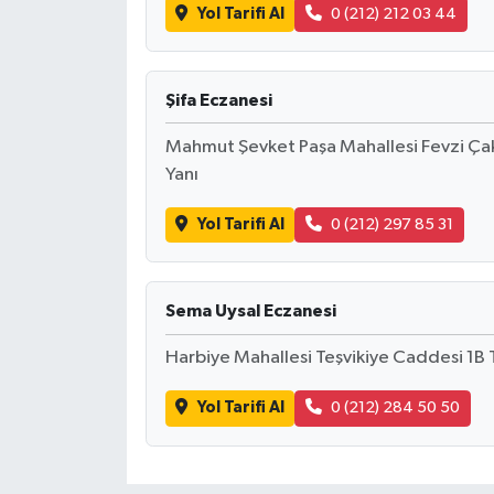
Yol Tarifi Al
0 (212) 212 03 44
Şifa Eczanesi
Mahmut Şevket Paşa Mahallesi Fevzi Çak
Yanı
Yol Tarifi Al
0 (212) 297 85 31
Sema Uysal Eczanesi
Harbiye Mahallesi Teşvikiye Caddesi 1B 
Yol Tarifi Al
0 (212) 284 50 50