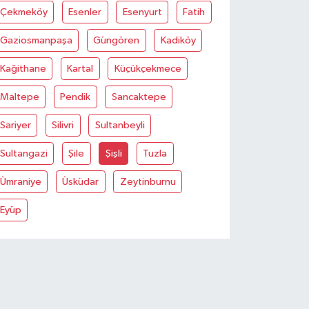
Çekmeköy
Esenler
Esenyurt
Fatih
Gaziosmanpaşa
Güngören
Kadiköy
Kağithane
Kartal
Küçükçekmece
Maltepe
Pendik
Sancaktepe
Sariyer
Silivri
Sultanbeyli
Sultangazi
Şile
Şişli
Tuzla
Ümraniye
Üsküdar
Zeytinburnu
Eyüp