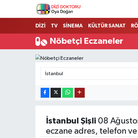
İstanbul Nöbetçi Eczaneler
DİZİ
TV
SİNEMA
KÜLTÜR SANAT
RÖ
İstanbul Hava Durumu
Nöbetçi Eczaneler
İstanbul Namaz Vakitleri
İstanbul Trafik Yoğunluk Haritası
Süper Lig Puan Durumu ve Fikstür
Tüm Manşetler
Son Dakika Haberleri
İstanbul
Şişli
08 Ağusto
eczane adres, telefon ve
Haber Arşivi