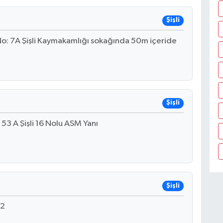
Şişli
o: 7A Şişli Kaymakamlığı sokağında 50m içeride
Şişli
53 A Şişli 16 Nolu ASM Yanı
Şişli
 2