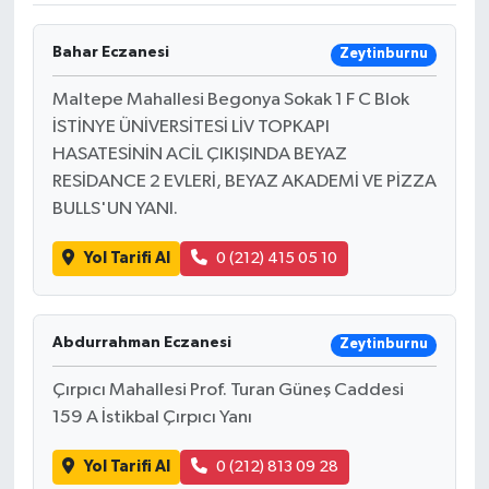
Bahar Eczanesi
Zeytinburnu
Maltepe Mahallesi Begonya Sokak 1 F C Blok
İSTİNYE ÜNİVERSİTESİ LİV TOPKAPI
HASATESİNİN ACİL ÇIKIŞINDA BEYAZ
RESİDANCE 2 EVLERİ, BEYAZ AKADEMİ VE PİZZA
BULLS'UN YANI.
Yol Tarifi Al
0 (212) 415 05 10
Abdurrahman Eczanesi
Zeytinburnu
Çırpıcı Mahallesi Prof. Turan Güneş Caddesi
159 A İstikbal Çırpıcı Yanı
Yol Tarifi Al
0 (212) 813 09 28