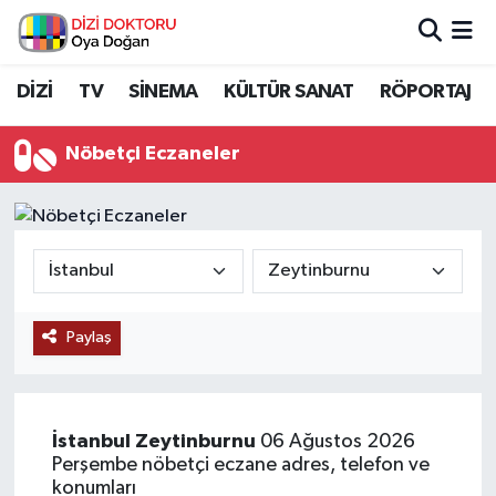
İstanbul Nöbetçi Eczaneler
DİZİ
TV
SİNEMA
KÜLTÜR SANAT
RÖPORTAJ
İstanbul Hava Durumu
Nöbetçi Eczaneler
İstanbul Namaz Vakitleri
İstanbul Trafik Yoğunluk Haritası
Süper Lig Puan Durumu ve Fikstür
Paylaş
Tüm Manşetler
Son Dakika Haberleri
İstanbul
Zeytinburnu
06 Ağustos 2026
Perşembe nöbetçi eczane adres, telefon ve
Haber Arşivi
konumları