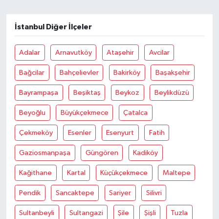
İstanbul Diğer İlçeler
Adalar
Arnavutköy
Ataşehir
Avcilar
Bağcilar
Bahçelievler
Bakirköy
Başakşehir
Bayrampaşa
Beşiktaş
Beykoz
Beylikdüzü
Beyoğlu
Büyükçekmece
Çatalca
Çekmeköy
Esenler
Esenyurt
Fatih
Gaziosmanpaşa
Güngören
Kadiköy
Kağithane
Kartal
Küçükçekmece
Maltepe
Pendik
Sancaktepe
Sariyer
Silivri
Sultanbeyli
Sultangazi
Şile
Şişli
Tuzla