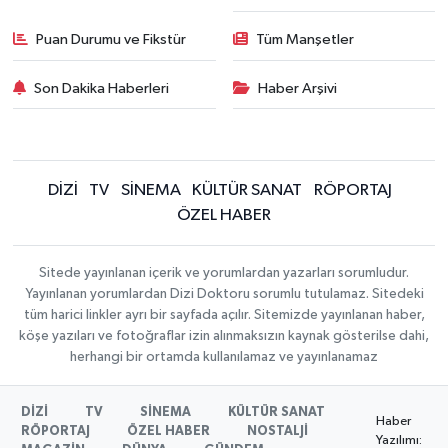
Puan Durumu ve Fikstür
Tüm Manşetler
Son Dakika Haberleri
Haber Arşivi
DİZİ
TV
SİNEMA
KÜLTÜR SANAT
RÖPORTAJ
ÖZEL HABER
Sitede yayınlanan içerik ve yorumlardan yazarları sorumludur.
Yayınlanan yorumlardan Dizi Doktoru sorumlu tutulamaz. Sitedeki
tüm harici linkler ayrı bir sayfada açılır. Sitemizde yayınlanan haber,
köşe yazıları ve fotoğraflar izin alınmaksızın kaynak gösterilse dahi,
herhangi bir ortamda kullanılamaz ve yayınlanamaz
DİZİ
TV
SİNEMA
KÜLTÜR SANAT
Haber
RÖPORTAJ
ÖZEL HABER
NOSTALJİ
Yazılımı: