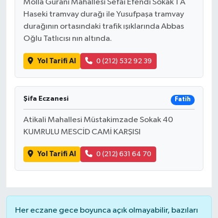
Molla Gürani Mahallesi Sefai Efendi Sokak 1 A
Haseki tramvay durağı ile Yusufpaşa tramvay
durağının ortasındaki trafik ışıklarında Abbas
Oğlu Tatlıcısı nın altında.
Yol Tarifi Al
0 (212) 532 92 39
Şifa Eczanesi
Fatih
Atikali Mahallesi Müstakimzade Sokak 40
KUMRULU MESCİD CAMİ KARŞISI
Yol Tarifi Al
0 (212) 631 64 70
Her eczane gece boyunca açık olmayabilir, bazıları