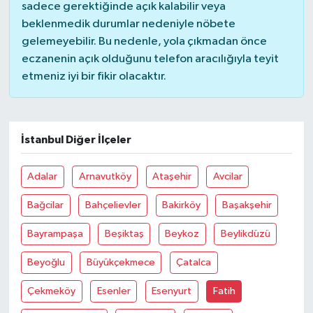
sadece gerektiğinde açık kalabilir veya
beklenmedik durumlar nedeniyle nöbete
gelemeyebilir. Bu nedenle, yola çıkmadan önce
eczanenin açık olduğunu telefon aracılığıyla teyit
etmeniz iyi bir fikir olacaktır.
İstanbul Diğer İlçeler
Adalar
Arnavutköy
Ataşehir
Avcilar
Bağcilar
Bahçelievler
Bakirköy
Başakşehir
Bayrampaşa
Beşiktaş
Beykoz
Beylikdüzü
Beyoğlu
Büyükçekmece
Çatalca
Çekmeköy
Esenler
Esenyurt
Fatih