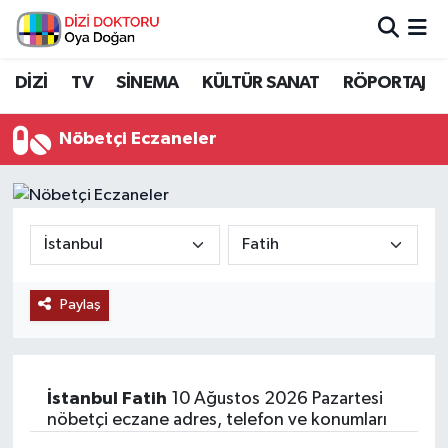
İstanbul Nöbetçi Eczaneler
DİZİ
TV
SİNEMA
KÜLTÜR SANAT
RÖPORTAJ
İstanbul Hava Durumu
Nöbetçi Eczaneler
İstanbul Namaz Vakitleri
İstanbul Trafik Yoğunluk Haritası
Süper Lig Puan Durumu ve Fikstür
Paylaş
Tüm Manşetler
Son Dakika Haberleri
İstanbul
Fatih
10 Ağustos 2026 Pazartesi
nöbetçi eczane adres, telefon ve konumları
Haber Arşivi