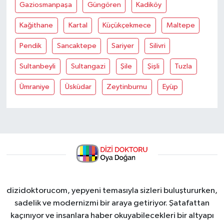
Gaziosmanpaşa
Güngören
Kadiköy
Kağithane
Kartal
Küçükçekmece
Maltepe
Pendik
Sancaktepe
Sariyer
Silivri
Sultanbeyli
Sultangazi
Şile
Şişli
Tuzla
Ümraniye
Üsküdar
Zeytinburnu
Eyüp
dizidoktorucom, yepyeni temasıyla sizleri buluştururken,
sadelik ve modernizmi bir araya getiriyor. Şatafattan
kaçınıyor ve insanlara haber okuyabilecekleri bir altyapı