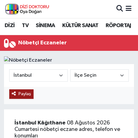
İstanbul Nöbetçi Eczaneler
DİZİ
TV
SİNEMA
KÜLTÜR SANAT
RÖPORTAJ
İstanbul Hava Durumu
Nöbetçi Eczaneler
İstanbul Namaz Vakitleri
İstanbul Trafik Yoğunluk Haritası
Süper Lig Puan Durumu ve Fikstür
Paylaş
Tüm Manşetler
Son Dakika Haberleri
İstanbul
Kâğıthane
08 Ağustos 2026
Cumartesi nöbetçi eczane adres, telefon ve
Haber Arşivi
konumları