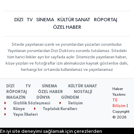
DİZİ
TV
SİNEMA
KÜLTÜR SANAT
RÖPORTAJ
ÖZEL HABER
Sitede yayınlanan içerik ve yorumlardan yazarları sorumludur.
Yayınlanan yorumlardan Dizi Doktoru sorumlu tutulamaz. Sitedeki
tüm harici linkler ayrı bir sayfada açılır. Sitemizde yayınlanan haber,
köşe yazıları ve fotoğraflar izin alınmaksızın kaynak gösterilse dahi,
herhangi bir ortamda kullanılamaz ve yayınlanamaz
DİZİ
TV
SİNEMA
KÜLTÜR SANAT
Haber
RÖPORTAJ
ÖZEL HABER
NOSTALJİ
Yazılımı:
MAGAZİN
DÜNYA
GÜNDEM
TE
Gizlilik Sözleşmesi
İletişim
Bilişim
|
Künye
Topluluk Kuralları
Copyright
Yayın İlkeleri
© 2026
En iyi site deneyimi sağlamak için çerezlerden