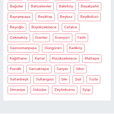
Bağcilar
Bahçelievler
Bakirköy
Başakşehir
Bayrampaşa
Beşiktaş
Beykoz
Beylikdüzü
Beyoğlu
Büyükçekmece
Çatalca
Çekmeköy
Esenler
Esenyurt
Fatih
Gaziosmanpaşa
Güngören
Kadiköy
Kağithane
Kartal
Küçükçekmece
Maltepe
Pendik
Sancaktepe
Sariyer
Silivri
Sultanbeyli
Sultangazi
Şile
Şişli
Tuzla
Ümraniye
Üsküdar
Zeytinburnu
Eyüp