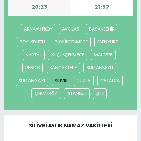
20:23
21:57
ARNAVUTKOY
AVCILAR
BAŞAKŞEHİR
BEYLİKDÜZÜ
BÜYÜKÇEKMECE
ESENYURT
KARTAL
KÜÇÜKÇEKMECE
MALTEPE
PENDİK
SANCAKTEPE
SULTANBEYLİ
SULTANGAZİ
SİLİVRİ
TUZLA
ÇATALCA
ÇEKMEKÖY
İSTANBUL
ŞİLE
SİLİVRİ AYLIK NAMAZ VAKITLERI