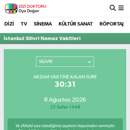
İstanbul Nöbetçi Eczaneler
DİZİ
TV
SİNEMA
KÜLTÜR SANAT
RÖPORTAJ
İstanbul Hava Durumu
İstanbul Silivri Namaz Vakitleri
İstanbul Namaz Vakitleri
SİLİVRİ
İstanbul Trafik Yoğunluk Haritası
AKŞAM VAKTINE KALAN SÜRE
Süper Lig Puan Durumu ve Fikstür
30:31
Tüm Manşetler
8 Ağustos 2026
25 Safer 1448
Son Dakika Haberleri
Haber Arşivi
Ve (Allah) size istediğiniz şeylerin hepsinden vermiştir.