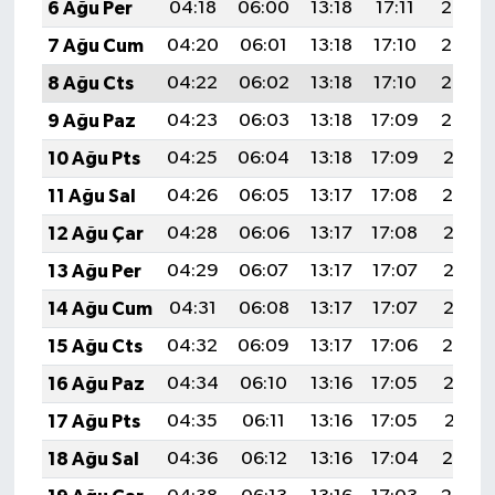
6 Ağu Per
04:18
06:00
13:18
17:11
20:26
7 Ağu Cum
04:20
06:01
13:18
17:10
20:24
8 Ağu Cts
04:22
06:02
13:18
17:10
20:23
9 Ağu Paz
04:23
06:03
13:18
17:09
20:22
10 Ağu Pts
04:25
06:04
13:18
17:09
20:21
11 Ağu Sal
04:26
06:05
13:17
17:08
20:19
12 Ağu Çar
04:28
06:06
13:17
17:08
20:18
13 Ağu Per
04:29
06:07
13:17
17:07
20:17
14 Ağu Cum
04:31
06:08
13:17
17:07
20:15
15 Ağu Cts
04:32
06:09
13:17
17:06
20:14
16 Ağu Paz
04:34
06:10
13:16
17:05
20:13
17 Ağu Pts
04:35
06:11
13:16
17:05
20:11
18 Ağu Sal
04:36
06:12
13:16
17:04
20:10