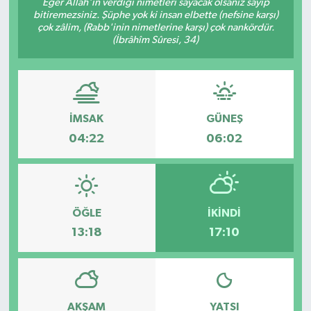
Eğer Allâh'ın verdiği nimetleri sayacak olsanız sayıp
bitiremezsiniz. Şüphe yok ki insan elbette (nefsine karşı)
çok zâlim, (Rabb'inin nimetlerine karşı) çok nankördür.
(İbrâhîm Sûresi, 34)
İMSAK
GÜNEŞ
04:22
06:02
ÖĞLE
İKINDI
13:18
17:10
AKŞAM
YATSI