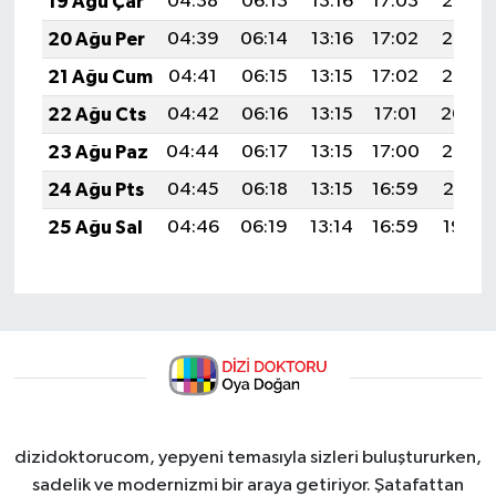
19 Ağu Çar
04:38
06:13
13:16
17:03
20:08
20 Ağu Per
04:39
06:14
13:16
17:02
20:07
21 Ağu Cum
04:41
06:15
13:15
17:02
20:05
22 Ağu Cts
04:42
06:16
13:15
17:01
20:04
23 Ağu Paz
04:44
06:17
13:15
17:00
20:02
24 Ağu Pts
04:45
06:18
13:15
16:59
20:01
25 Ağu Sal
04:46
06:19
13:14
16:59
19:59
dizidoktorucom, yepyeni temasıyla sizleri buluştururken,
sadelik ve modernizmi bir araya getiriyor. Şatafattan