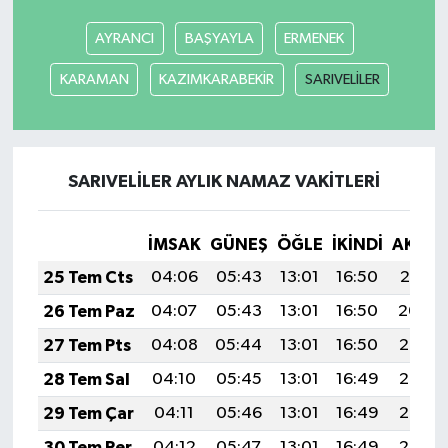
AYRANCI
BAŞYAYLA
ERMENEK
KARAMAN
KAZIMKARABEKİR
SARIVELİLER
SARIVELİLER AYLIK NAMAZ VAKITLERI
İMSAK
GÜNEŞ
ÖĞLE
İKINDI
AKŞA
25 Tem Cts
04:06
05:43
13:01
16:50
20:10
26 Tem Paz
04:07
05:43
13:01
16:50
20:09
27 Tem Pts
04:08
05:44
13:01
16:50
20:08
28 Tem Sal
04:10
05:45
13:01
16:49
20:07
29 Tem Çar
04:11
05:46
13:01
16:49
20:06
30 Tem Per
04:12
05:47
13:01
16:49
20:06