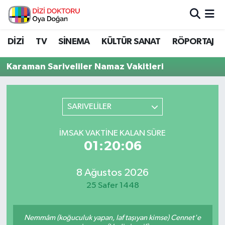
İstanbul Nöbetçi Eczaneler
DİZİ
TV
SİNEMA
KÜLTÜR SANAT
RÖPORTAJ
İstanbul Hava Durumu
Karaman Sariveliler Namaz Vakitleri
İstanbul Namaz Vakitleri
SARIVELİLER
İstanbul Trafik Yoğunluk Haritası
İMSAK VAKTINE KALAN SÜRE
Süper Lig Puan Durumu ve Fikstür
01:20:06
Tüm Manşetler
8 Ağustos 2026
25 Safer 1448
Son Dakika Haberleri
Haber Arşivi
Nemmâm (koğuculuk yapan, laf taşıyan kimse) Cennet'e