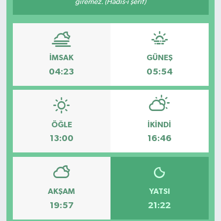
giremez. (Hadis-i şerif)
İMSAK
GÜNEŞ
04:23
05:54
ÖĞLE
İKINDI
13:00
16:46
AKŞAM
YATSI
19:57
21:22