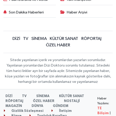
Son Dakika Haberleri
Haber Arşivi
DİZİ
TV
SİNEMA
KÜLTÜR SANAT
RÖPORTAJ
ÖZEL HABER
Sitede yayınlanan içerik ve yorumlardan yazarları sorumludur.
Yayınlanan yorumlardan Dizi Doktoru sorumlu tutulamaz. Sitedeki
tüm harici linkler ayrı bir sayfada açılır. Sitemizde yayınlanan haber,
köşe yazıları ve fotoğraflar izin alınmaksızın kaynak gösterilse dahi,
herhangi bir ortamda kullanılamaz ve yayınlanamaz
DİZİ
TV
SİNEMA
KÜLTÜR SANAT
Haber
RÖPORTAJ
ÖZEL HABER
NOSTALJİ
Yazılımı:
MAGAZİN
DÜNYA
GÜNDEM
TE
Gizlilik Sözleşmesi
İletişim
Bilişim
|
Künye
Topluluk Kuralları