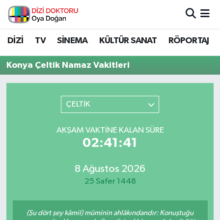
İstanbul Nöbetçi Eczaneler
DİZİ
TV
SİNEMA
KÜLTÜR SANAT
RÖPORTAJ
İstanbul Hava Durumu
Konya Çeltik Namaz Vakitleri
İstanbul Namaz Vakitleri
ÇELTİK
İstanbul Trafik Yoğunluk Haritası
AKŞAM VAKTINE KALAN SÜRE
Süper Lig Puan Durumu ve Fikstür
02:41:41
Tüm Manşetler
8 Ağustos 2026
25 Safer 1448
Son Dakika Haberleri
Haber Arşivi
(Şu dört şey kâmil) müminin ahlâkındandır: Konuştuğu