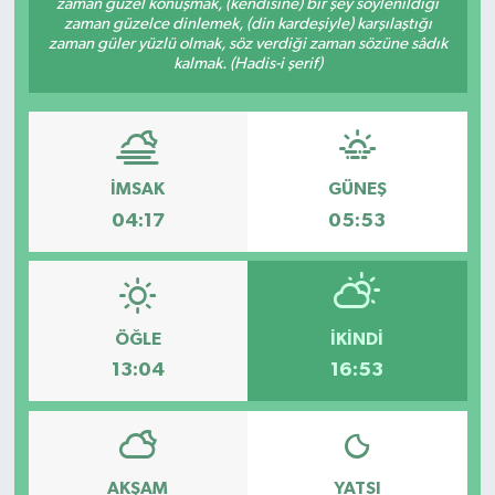
zaman güzel konuşmak, (kendisine) bir şey söylenildiği
zaman güzelce dinlemek, (din kardeşiyle) karşılaştığı
zaman güler yüzlü olmak, söz verdiği zaman sözüne sâdık
kalmak. (Hadis-i şerif)
İMSAK
GÜNEŞ
04:17
05:53
ÖĞLE
İKINDI
13:04
16:53
AKŞAM
YATSI