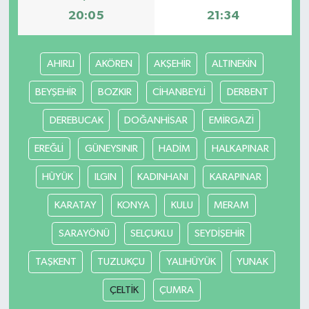
20:05
21:34
AHIRLI
AKÖREN
AKŞEHİR
ALTINEKİN
BEYŞEHİR
BOZKIR
CİHANBEYLİ
DERBENT
DEREBUCAK
DOĞANHİSAR
EMİRGAZİ
EREĞLİ
GÜNEYSINIR
HADİM
HALKAPINAR
HÜYÜK
ILGIN
KADINHANI
KARAPINAR
KARATAY
KONYA
KULU
MERAM
SARAYÖNÜ
SELÇUKLU
SEYDİŞEHİR
TAŞKENT
TUZLUKÇU
YALIHÜYÜK
YUNAK
ÇELTİK
ÇUMRA