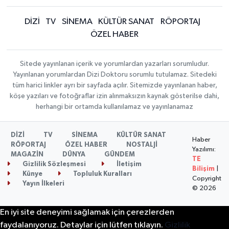
DİZİ
TV
SİNEMA
KÜLTÜR SANAT
RÖPORTAJ
ÖZEL HABER
Sitede yayınlanan içerik ve yorumlardan yazarları sorumludur.
Yayınlanan yorumlardan Dizi Doktoru sorumlu tutulamaz. Sitedeki
tüm harici linkler ayrı bir sayfada açılır. Sitemizde yayınlanan haber,
köşe yazıları ve fotoğraflar izin alınmaksızın kaynak gösterilse dahi,
herhangi bir ortamda kullanılamaz ve yayınlanamaz
DİZİ
TV
SİNEMA
KÜLTÜR SANAT
Haber
RÖPORTAJ
ÖZEL HABER
NOSTALJİ
Yazılımı:
MAGAZİN
DÜNYA
GÜNDEM
TE
Gizlilik Sözleşmesi
İletişim
Bilişim
|
Künye
Topluluk Kuralları
Copyright
Yayın İlkeleri
© 2026
En iyi site deneyimi sağlamak için çerezlerden
faydalanıyoruz. Detaylar için lütfen tıklayın.
Gizlilik