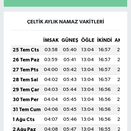
ÇELTİK AYLIK NAMAZ VAKITLERI
İMSAK
GÜNEŞ
ÖĞLE
İKINDI
AKŞA
25 Tem Cts
03:58
05:40
13:04
16:57
20:19
26 Tem Paz
03:59
05:41
13:04
16:57
20:18
27 Tem Pts
04:00
05:42
13:04
16:57
20:17
28 Tem Sal
04:02
05:43
13:04
16:57
20:16
29 Tem Çar
04:03
05:44
13:04
16:56
20:15
30 Tem Per
04:04
05:45
13:04
16:56
20:14
31 Tem Cum
04:06
05:45
13:04
16:56
20:13
1 Ağu Cts
04:07
05:46
13:04
16:56
20:12
2 Ağu Paz
04:08
05:47
13:04
16:55
20:11