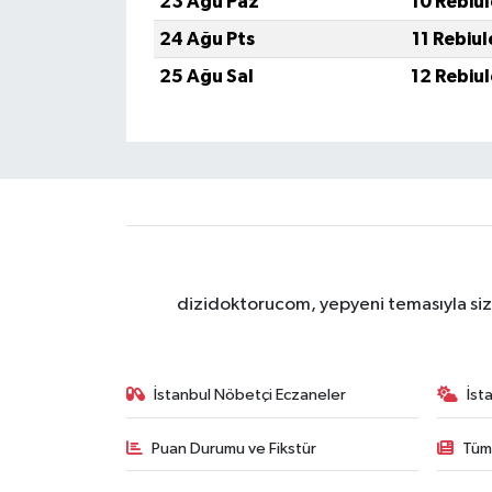
23 Ağu Paz
10 Rebiu
24 Ağu Pts
11 Rebiu
25 Ağu Sal
12 Rebiu
dizidoktorucom, yepyeni temasıyla sizle
İstanbul Nöbetçi Eczaneler
İst
Puan Durumu ve Fikstür
Tüm