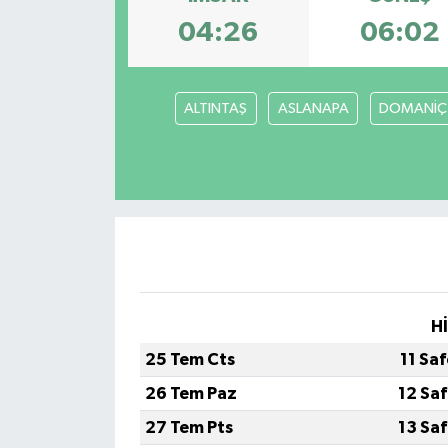
04:26
06:02
ALTINTAŞ
ASLANAPA
DOMANİÇ
H
25 Tem Cts
11 Sa
26 Tem Paz
12 Sa
27 Tem Pts
13 Sa