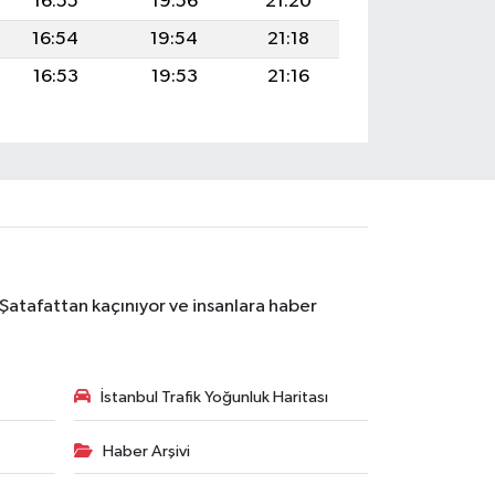
16:55
19:56
21:20
16:54
19:54
21:18
16:53
19:53
21:16
 Şatafattan kaçınıyor ve insanlara haber
İstanbul Trafik Yoğunluk Haritası
Haber Arşivi