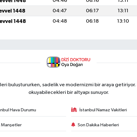
levvel 1448
04:46
06:16
13:11
levvel 1448
04:47
06:17
13:11
levvel 1448
04:48
06:18
13:10
ri buluştururken, sadelik ve modernizmi bir araya getiriyor.
okuyabilecekleri bir altyapı sunuyor.
anbul Hava Durumu
İstanbul Namaz Vakitleri
 Manşetler
Son Dakika Haberleri