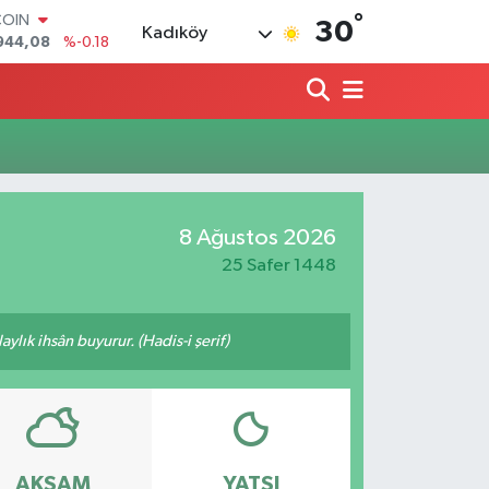
°
COIN
30
Kadıköy
944,08
%-0.18
LAR
7436
%0.18
RO
2510
%0.32
RLİN
4811
%0.38
M ALTIN
0.55
%0.03
8 Ağustos 2026
T100
779
%-14
25 Safer 1448
ylık ihsân buyurur. (Hadis-i şerif)
AKŞAM
YATSI