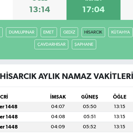
13:14
17:04
DUMLUPINAR
EMET
GEDİZ
HİSARCIK
KÜTAHYA
ÇAVDARHİSAR
ŞAPHANE
HİSARCIK AYLIK NAMAZ VAKITLER
İCRİ
İMSAK
GÜNEŞ
ÖĞLE
fer 1448
04:07
05:50
13:15
fer 1448
04:08
05:51
13:15
fer 1448
04:09
05:52
13:15