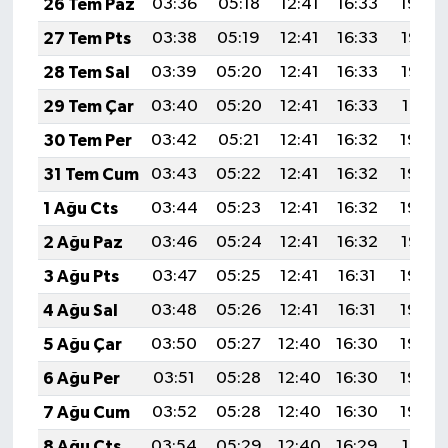
26 Tem Paz
03:36
05:18
12:41
16:33
19:54
27 Tem Pts
03:38
05:19
12:41
16:33
19:53
28 Tem Sal
03:39
05:20
12:41
16:33
19:52
29 Tem Çar
03:40
05:20
12:41
16:33
19:51
30 Tem Per
03:42
05:21
12:41
16:32
19:50
31 Tem Cum
03:43
05:22
12:41
16:32
19:49
1 Ağu Cts
03:44
05:23
12:41
16:32
19:48
2 Ağu Paz
03:46
05:24
12:41
16:32
19:47
3 Ağu Pts
03:47
05:25
12:41
16:31
19:46
4 Ağu Sal
03:48
05:26
12:41
16:31
19:45
5 Ağu Çar
03:50
05:27
12:40
16:30
19:44
6 Ağu Per
03:51
05:28
12:40
16:30
19:43
7 Ağu Cum
03:52
05:28
12:40
16:30
19:42
8 Ağu Cts
03:54
05:29
12:40
16:29
19:41