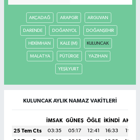
AKÇADAĞ
ARAPGİR
ARGUVAN
DARENDE
DOĞANYOL
DOĞANŞEHİR
HEKİMHAN
KALE (M)
KULUNCAK
MALATYA
PÜTÜRGE
YAZIHAN
YEŞİLYURT
KULUNCAK AYLIK NAMAZ VAKITLERI
İMSAK
GÜNEŞ
ÖĞLE
İKINDI
AKŞA
25 Tem Cts
03:35
05:17
12:41
16:33
19:55