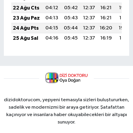
22 Ağu Cts
04:12
05:42
12:37
16:21
19:23
23 Ağu Paz
04:13
05:43
12:37
16:21
19:21
24 Ağu Pts
04:15
05:44
12:37
16:20
19:20
25 Ağu Sal
04:16
05:45
12:37
16:19
19:18
dizidoktorucom, yepyeni temasıyla sizleri buluştururken,
sadelik ve modernizmi bir araya getiriyor. Şatafattan
kaçınıyor ve insanlara haber okuyabilecekleri bir altyapı
sunuyor.