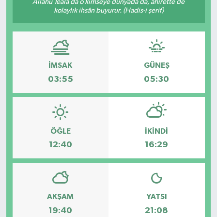
Allâhü Teâlâ da o kimseye dünyada da, âhirette de
kolaylık ihsân buyurur. (Hadis-i şerif)
İMSAK
GÜNEŞ
03:55
05:30
ÖĞLE
İKINDI
12:40
16:29
AKŞAM
YATSI
19:40
21:08