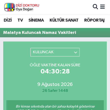
İstanbul Nöbetçi Eczaneler
DİZİ
TV
SİNEMA
KÜLTÜR SANAT
RÖPORTAJ
İstanbul Hava Durumu
Malatya Kuluncak Namaz Vakitleri
İstanbul Namaz Vakitleri
KULUNCAK
İstanbul Trafik Yoğunluk Haritası
ÖĞLE VAKTINE KALAN SÜRE
Süper Lig Puan Durumu ve Fikstür
04:30:28
Tüm Manşetler
9 Ağustos 2026
26 Safer 1448
Son Dakika Haberleri
Haber Arşivi
Bir kimse sıkıntıda olan bir şahsa kolaylık gösterirse