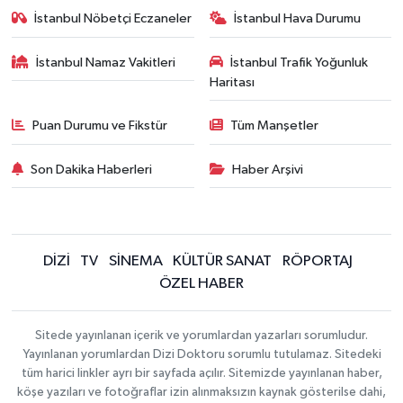
İstanbul Nöbetçi Eczaneler
İstanbul Hava Durumu
İstanbul Namaz Vakitleri
İstanbul Trafik Yoğunluk
Haritası
Puan Durumu ve Fikstür
Tüm Manşetler
Son Dakika Haberleri
Haber Arşivi
DİZİ
TV
SİNEMA
KÜLTÜR SANAT
RÖPORTAJ
ÖZEL HABER
Sitede yayınlanan içerik ve yorumlardan yazarları sorumludur.
Yayınlanan yorumlardan Dizi Doktoru sorumlu tutulamaz. Sitedeki
tüm harici linkler ayrı bir sayfada açılır. Sitemizde yayınlanan haber,
köşe yazıları ve fotoğraflar izin alınmaksızın kaynak gösterilse dahi,