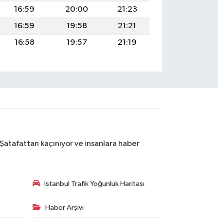
16:59
20:00
21:23
16:59
19:58
21:21
16:58
19:57
21:19
 Şatafattan kaçınıyor ve insanlara haber
İstanbul Trafik Yoğunluk Haritası
Haber Arşivi