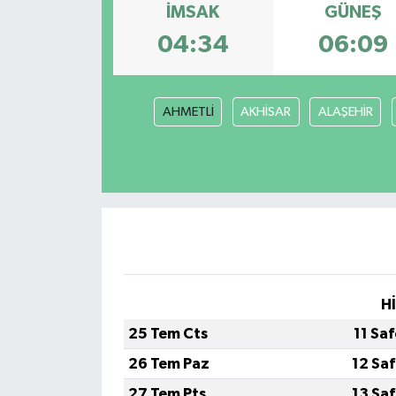
İMSAK
GÜNEŞ
04:34
06:09
AHMETLİ
AKHİSAR
ALAŞEHİR
H
25 Tem Cts
11 Sa
26 Tem Paz
12 Sa
27 Tem Pts
13 Sa