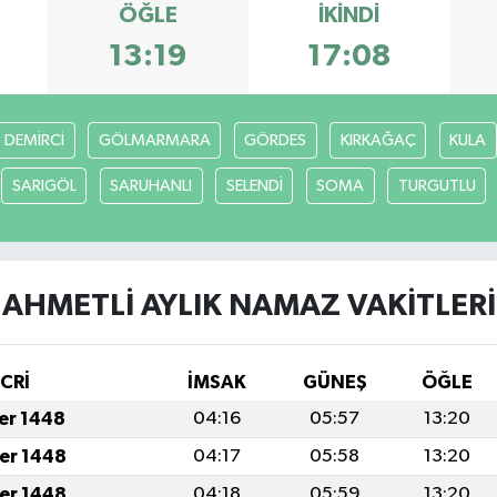
ÖĞLE
İKINDI
13:19
17:08
DEMİRCİ
GÖLMARMARA
GÖRDES
KIRKAĞAÇ
KULA
SARIGÖL
SARUHANLI
SELENDİ
SOMA
TURGUTLU
AHMETLİ AYLIK NAMAZ VAKITLERI
İCRİ
İMSAK
GÜNEŞ
ÖĞLE
fer 1448
04:16
05:57
13:20
fer 1448
04:17
05:58
13:20
fer 1448
04:18
05:59
13:20