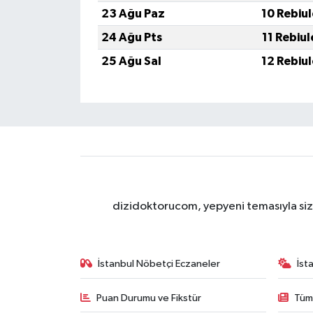
23 Ağu Paz
10 Rebiu
24 Ağu Pts
11 Rebiu
25 Ağu Sal
12 Rebiu
dizidoktorucom, yepyeni temasıyla sizle
İstanbul Nöbetçi Eczaneler
İst
Puan Durumu ve Fikstür
Tüm