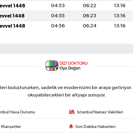
levvel 1448
04:53
06:22
13:16
levvel 1448
04:55
06:23
13:16
levvel 1448
04:56
06:24
13:16
ri buluştururken, sadelik ve modernizmi bir araya getiriyor.
okuyabilecekleri bir altyapı sunuyor.
anbul Hava Durumu
İstanbul Namaz Vakitleri
 Manşetler
Son Dakika Haberleri