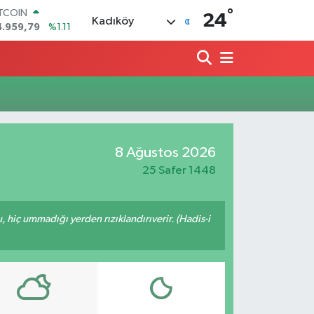
°
ITCOIN
24
Kadıköy
4.959,79
%1.11
OLAR
7,7436
%0.18
URO
5,2510
%0.32
TERLİN
4,4811
%0.38
RAM ALTIN
660.55
%0.03
8 Ağustos 2026
İST100
3.779
%-14
25 Safer 1448
u, hiç ummadığı yerden rızıklandırıverir. (Hadis-i