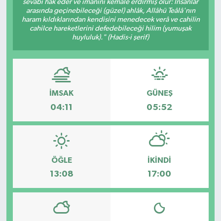
sevâbı hak eder ve imanını kemâle erdirmiş olur: İnsanlar
arasında geçinebileceği (güzel) ahlâk, Allâhü Teâlâ'nın
haram kıldıklarından kendisini menedecek verâ ve cahilin
cahilce hareketlerini defedebileceği hilim (yumuşak
huyluluk)." (Hadis-i şerif)
İMSAK
GÜNEŞ
04:11
05:52
ÖĞLE
İKINDI
13:08
17:00