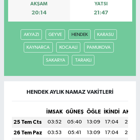
AKŞAM
YATSI
20:14
21:47
AKYAZI
GEYVE
HENDEK
KARASU
KAYNARCA
KOCAALİ
PAMUKOVA
SAKARYA
TARAKLI
HENDEK AYLIK NAMAZ VAKITLERI
İMSAK
GÜNEŞ
ÖĞLE
İKINDI
AKŞA
25 Tem Cts
03:52
05:40
13:09
17:04
20:27
26 Tem Paz
03:53
05:41
13:09
17:04
20:27