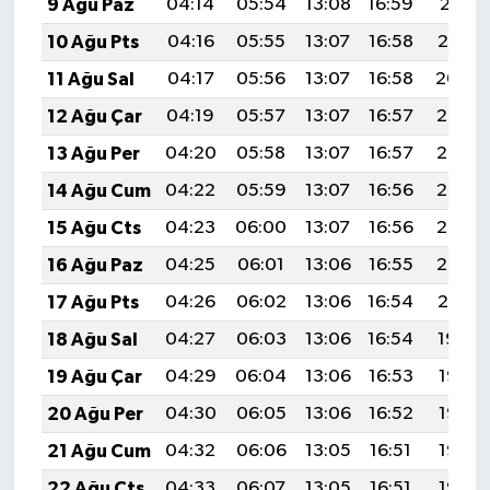
9 Ağu Paz
04:14
05:54
13:08
16:59
20:11
10 Ağu Pts
04:16
05:55
13:07
16:58
20:10
11 Ağu Sal
04:17
05:56
13:07
16:58
20:09
12 Ağu Çar
04:19
05:57
13:07
16:57
20:07
13 Ağu Per
04:20
05:58
13:07
16:57
20:06
14 Ağu Cum
04:22
05:59
13:07
16:56
20:05
15 Ağu Cts
04:23
06:00
13:07
16:56
20:03
16 Ağu Paz
04:25
06:01
13:06
16:55
20:02
17 Ağu Pts
04:26
06:02
13:06
16:54
20:01
18 Ağu Sal
04:27
06:03
13:06
16:54
19:59
19 Ağu Çar
04:29
06:04
13:06
16:53
19:58
20 Ağu Per
04:30
06:05
13:06
16:52
19:56
21 Ağu Cum
04:32
06:06
13:05
16:51
19:55
22 Ağu Cts
04:33
06:07
13:05
16:51
19:53