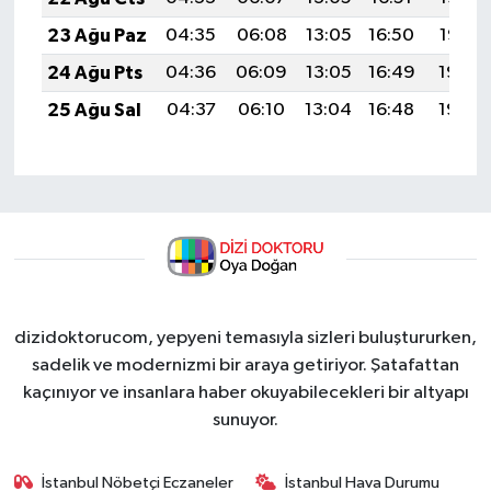
23 Ağu Paz
04:35
06:08
13:05
16:50
19:52
24 Ağu Pts
04:36
06:09
13:05
16:49
19:50
25 Ağu Sal
04:37
06:10
13:04
16:48
19:49
dizidoktorucom, yepyeni temasıyla sizleri buluştururken,
sadelik ve modernizmi bir araya getiriyor. Şatafattan
kaçınıyor ve insanlara haber okuyabilecekleri bir altyapı
sunuyor.
İstanbul Nöbetçi Eczaneler
İstanbul Hava Durumu