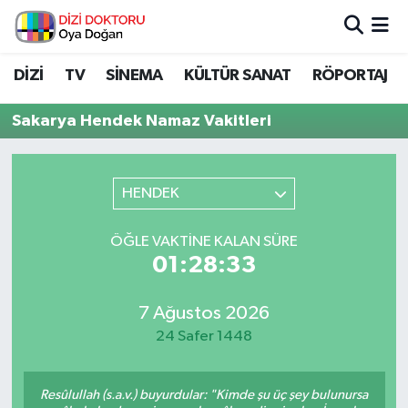
İstanbul Nöbetçi Eczaneler
DİZİ
TV
SİNEMA
KÜLTÜR SANAT
RÖPORTAJ
İstanbul Hava Durumu
Sakarya Hendek Namaz Vakitleri
İstanbul Namaz Vakitleri
HENDEK
İstanbul Trafik Yoğunluk Haritası
ÖĞLE VAKTINE KALAN SÜRE
Süper Lig Puan Durumu ve Fikstür
01:28:33
Tüm Manşetler
7 Ağustos 2026
24 Safer 1448
Son Dakika Haberleri
Haber Arşivi
Resûlullah (s.a.v.) buyurdular: "Kimde şu üç şey bulunursa