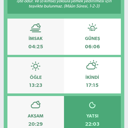
işte odur. Ve (o kimse) yoksula yemek yedirilmesi için
teşvikte bulunmaz. (Mâûn Sûresi, 1-2-3)
İMSAK
GÜNEŞ
04:25
06:06
ÖĞLE
İKINDI
13:23
17:15
AKŞAM
YATSI
20:29
22:03