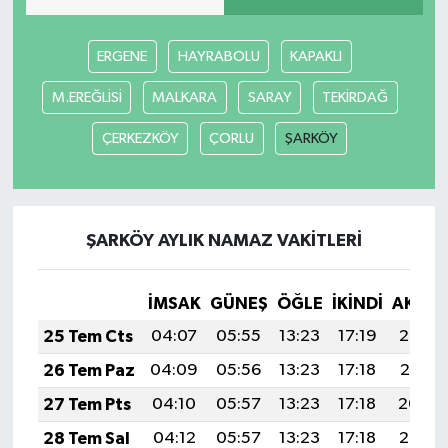
ERGENE
HAYRABOLU
KAPAKLI
M.EREĞLİSİ
MALKARA
SARAY
TEKİRDAĞ
ÇERKEZKÖY
ÇORLU
ŞARKÖY
ŞARKÖY AYLIK NAMAZ VAKITLERI
İMSAK
GÜNEŞ
ÖĞLE
İKINDI
AKŞA
25 Tem Cts
04:07
05:55
13:23
17:19
20:42
26 Tem Paz
04:09
05:56
13:23
17:18
20:41
27 Tem Pts
04:10
05:57
13:23
17:18
20:40
28 Tem Sal
04:12
05:57
13:23
17:18
20:39