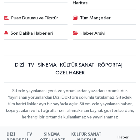
Haritası
Puan Durumu ve Fikstür
Tüm Manşetler
Son Dakika Haberleri
Haber Arşivi
DİZİ
TV
SİNEMA
KÜLTÜR SANAT
RÖPORTAJ
ÖZEL HABER
Sitede yayınlanan içerik ve yorumlardan yazarları sorumludur.
Yayınlanan yorumlardan Dizi Doktoru sorumlu tutulamaz. Sitedeki
tüm harici linkler ayrı bir sayfada açılır. Sitemizde yayınlanan haber,
köşe yazıları ve fotoğraflar izin alınmaksızın kaynak gösterilse dahi,
herhangi bir ortamda kullanılamaz ve yayınlanamaz
DİZİ
TV
SİNEMA
KÜLTÜR SANAT
Haber