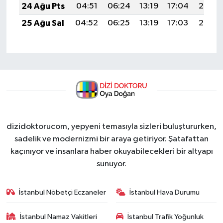
24 Ağu Pts
04:51
06:24
13:19
17:04
20:05
25 Ağu Sal
04:52
06:25
13:19
17:03
20:03
dizidoktorucom, yepyeni temasıyla sizleri buluştururken,
sadelik ve modernizmi bir araya getiriyor. Şatafattan
kaçınıyor ve insanlara haber okuyabilecekleri bir altyapı
sunuyor.
İstanbul Nöbetçi Eczaneler
İstanbul Hava Durumu
İstanbul Namaz Vakitleri
İstanbul Trafik Yoğunluk