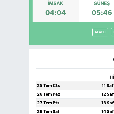
İMSAK
GÜNEŞ
04:04
05:46
ALAPLI
H
25 Tem Cts
11 Sa
26 Tem Paz
12 Sa
27 Tem Pts
13 Sa
28 Tem Sal
14 Sa