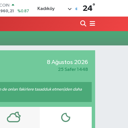
°
TCOIN
24
Kadıköy
.960,21
%0.87
LAR
,7436
%0.18
RO
,2510
%0.32
ERLİN
,4811
%0.38
AM ALTIN
60.55
%0.03
8 Ağustos 2026
ST100
.779
%-14
25 Safer 1448
enin de onları fakirlere tasadduk etmen)den daha