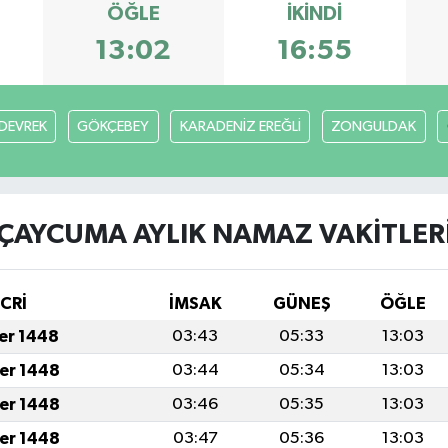
ÖĞLE
İKINDI
13:02
16:55
DEVREK
GÖKÇEBEY
KARADENİZ EREĞLİ
ZONGULDAK
ÇAYCUMA AYLIK NAMAZ VAKITLER
İCRİ
İMSAK
GÜNEŞ
ÖĞLE
fer 1448
03:43
05:33
13:03
fer 1448
03:44
05:34
13:03
fer 1448
03:46
05:35
13:03
fer 1448
03:47
05:36
13:03