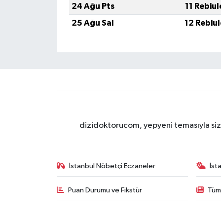
24 Ağu Pts
11 Rebiu
25 Ağu Sal
12 Rebiu
dizidoktorucom, yepyeni temasıyla sizle
İstanbul Nöbetçi Eczaneler
İst
Puan Durumu ve Fikstür
Tüm