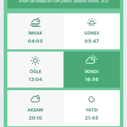
Allah'tan başka bir ilâh yoktur. (Bakara Sûresi, 163)
İMSAK
GÜNEŞ
04:05
05:47
ÖĞLE
İKINDI
13:04
16:56
AKŞAM
YATSI
20:10
21:45