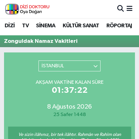
İstanbul Nöbetçi Eczaneler
DİZİ
TV
SİNEMA
KÜLTÜR SANAT
RÖPORTAJ
İstanbul Hava Durumu
Zonguldak Namaz Vakitleri
İstanbul Namaz Vakitleri
İSTANBUL
İstanbul Trafik Yoğunluk Haritası
AKŞAM VAKTINE KALAN SÜRE
Süper Lig Puan Durumu ve Fikstür
01:37:22
Tüm Manşetler
8 Ağustos 2026
25 Safer 1448
Son Dakika Haberleri
Haber Arşivi
Ve sizin ilâhınız, bir tek ilâhtır. Rahmân ve Rahîm olan