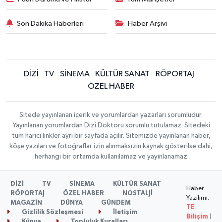
Son Dakika Haberleri
Haber Arşivi
DİZİ
TV
SİNEMA
KÜLTÜR SANAT
RÖPORTAJ
ÖZEL HABER
Sitede yayınlanan içerik ve yorumlardan yazarları sorumludur.
Yayınlanan yorumlardan Dizi Doktoru sorumlu tutulamaz. Sitedeki
tüm harici linkler ayrı bir sayfada açılır. Sitemizde yayınlanan haber,
köşe yazıları ve fotoğraflar izin alınmaksızın kaynak gösterilse dahi,
herhangi bir ortamda kullanılamaz ve yayınlanamaz
DİZİ
TV
SİNEMA
KÜLTÜR SANAT
Haber
RÖPORTAJ
ÖZEL HABER
NOSTALJİ
Yazılımı:
MAGAZİN
DÜNYA
GÜNDEM
TE
Gizlilik Sözleşmesi
İletişim
Bilişim
|
Künye
Topluluk Kuralları