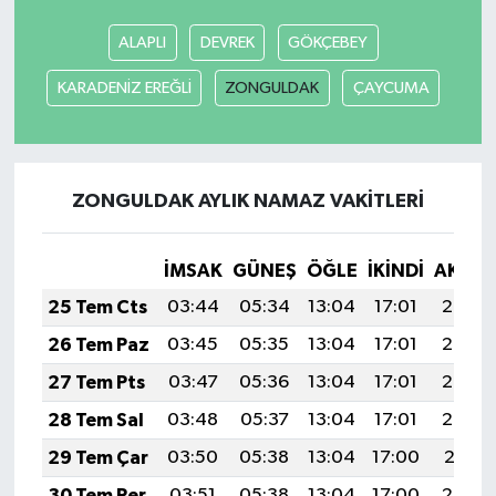
ALAPLI
DEVREK
GÖKÇEBEY
KARADENİZ EREĞLİ
ZONGULDAK
ÇAYCUMA
ZONGULDAK AYLIK NAMAZ VAKITLERI
İMSAK
GÜNEŞ
ÖĞLE
İKINDI
AKŞA
25 Tem Cts
03:44
05:34
13:04
17:01
20:25
26 Tem Paz
03:45
05:35
13:04
17:01
20:24
27 Tem Pts
03:47
05:36
13:04
17:01
20:23
28 Tem Sal
03:48
05:37
13:04
17:01
20:22
29 Tem Çar
03:50
05:38
13:04
17:00
20:21
30 Tem Per
03:51
05:38
13:04
17:00
20:20