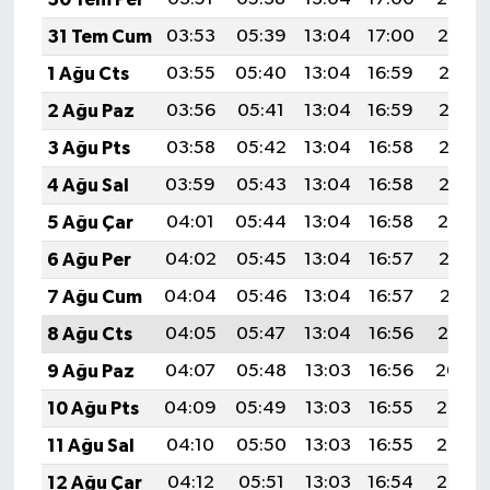
31 Tem Cum
03:53
05:39
13:04
17:00
20:19
1 Ağu Cts
03:55
05:40
13:04
16:59
20:18
2 Ağu Paz
03:56
05:41
13:04
16:59
20:17
3 Ağu Pts
03:58
05:42
13:04
16:58
20:16
4 Ağu Sal
03:59
05:43
13:04
16:58
20:15
5 Ağu Çar
04:01
05:44
13:04
16:58
20:14
6 Ağu Per
04:02
05:45
13:04
16:57
20:12
7 Ağu Cum
04:04
05:46
13:04
16:57
20:11
8 Ağu Cts
04:05
05:47
13:04
16:56
20:10
9 Ağu Paz
04:07
05:48
13:03
16:56
20:09
10 Ağu Pts
04:09
05:49
13:03
16:55
20:07
11 Ağu Sal
04:10
05:50
13:03
16:55
20:06
12 Ağu Çar
04:12
05:51
13:03
16:54
20:05