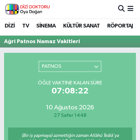
İstanbul Nöbetçi Eczaneler
DİZİ
TV
SİNEMA
KÜLTÜR SANAT
RÖPORTAJ
İstanbul Hava Durumu
Ağri Patnos Namaz Vakitleri
İstanbul Namaz Vakitleri
PATNOS
İstanbul Trafik Yoğunluk Haritası
ÖĞLE VAKTINE KALAN SÜRE
Süper Lig Puan Durumu ve Fikstür
07:08:22
Tüm Manşetler
10 Ağustos 2026
27 Safer 1448
Son Dakika Haberleri
Haber Arşivi
(Bir iş yapmaya) azmettiğin zaman Allâhü Teâlâ'ya