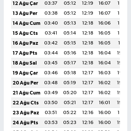
12 Ağu Çar
03:37
05:12
12:19
16:07
19:16
13 Ağu Per
03:38
05:12
12:19
16:07
19:15
14 Ağu Cum
03:40
05:13
12:18
16:06
19:13
15 Ağu Cts
03:41
05:14
12:18
16:05
19:12
16 Ağu Paz
03:42
05:15
12:18
16:05
19:11
17 Ağu Pts
03:44
05:16
12:18
16:04
19:09
18 Ağu Sal
03:45
05:17
12:18
16:04
19:08
19 Ağu Çar
03:46
05:18
12:17
16:03
19:07
20 Ağu Per
03:48
05:19
12:17
16:02
19:05
21 Ağu Cum
03:49
05:20
12:17
16:02
19:04
22 Ağu Cts
03:50
05:21
12:17
16:01
19:03
23 Ağu Paz
03:51
05:22
12:16
16:00
19:01
24 Ağu Pts
03:53
05:23
12:16
16:00
19:00