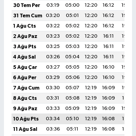
30 Tem Per
03:19
05:00
12:20
16:12
19:30
31 Tem Cum
03:20
05:01
12:20
16:12
19:29
1 Ağu Cts
03:22
05:02
12:20
16:12
19:28
2 Ağu Paz
03:23
05:02
12:20
16:11
19:27
3 Ağu Pts
03:25
05:03
12:20
16:11
19:26
4 Ağu Sal
03:26
05:04
12:20
16:11
19:25
5 Ağu Çar
03:27
05:05
12:20
16:10
19:24
6 Ağu Per
03:29
05:06
12:20
16:10
19:23
7 Ağu Cum
03:30
05:07
12:19
16:09
19:22
8 Ağu Cts
03:31
05:08
12:19
16:09
19:21
9 Ağu Paz
03:33
05:09
12:19
16:09
19:20
10 Ağu Pts
03:34
05:10
12:19
16:08
19:18
11 Ağu Sal
03:36
05:11
12:19
16:08
19:17