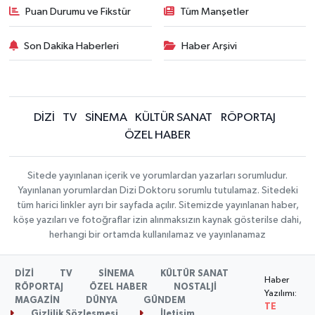
Puan Durumu ve Fikstür
Tüm Manşetler
Son Dakika Haberleri
Haber Arşivi
DİZİ
TV
SİNEMA
KÜLTÜR SANAT
RÖPORTAJ
ÖZEL HABER
Sitede yayınlanan içerik ve yorumlardan yazarları sorumludur.
Yayınlanan yorumlardan Dizi Doktoru sorumlu tutulamaz. Sitedeki
tüm harici linkler ayrı bir sayfada açılır. Sitemizde yayınlanan haber,
köşe yazıları ve fotoğraflar izin alınmaksızın kaynak gösterilse dahi,
herhangi bir ortamda kullanılamaz ve yayınlanamaz
DİZİ
TV
SİNEMA
KÜLTÜR SANAT
Haber
RÖPORTAJ
ÖZEL HABER
NOSTALJİ
Yazılımı:
MAGAZİN
DÜNYA
GÜNDEM
TE
Gizlilik Sözleşmesi
İletişim