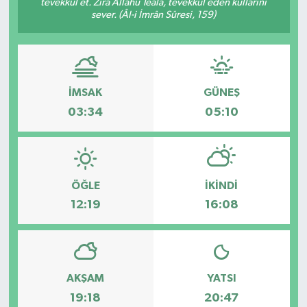
tevekkül et. Zira Allâhü Teâlâ, tevekkül eden kullarını
sever. (Âl-i İmrân Sûresi, 159)
İMSAK
GÜNEŞ
03:34
05:10
ÖĞLE
İKINDI
12:19
16:08
AKŞAM
YATSI
19:18
20:47