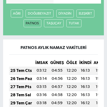
AĞRI
DOĞUBEYAZIT
DİYADİN
ELEŞKİRT
PATNOS
TAŞLIÇAY
TUTAK
PATNOS AYLIK NAMAZ VAKITLERI
İMSAK
GÜNEŞ
ÖĞLE
İKINDI
AKŞA
25 Tem Cts
03:12
04:55
12:20
16:13
19:35
26 Tem Paz
03:14
04:56
12:20
16:13
19:34
27 Tem Pts
03:15
04:57
12:20
16:13
19:33
28 Tem Sal
03:16
04:58
12:20
16:13
19:32
29 Tem Çar
03:18
04:59
12:20
16:12
19:31