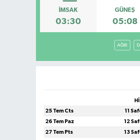
İMSAK
GÜNEŞ
03:30
05:08
AĞRI
D
Hİ
25 Tem Cts
11 Sa
26 Tem Paz
12 Sa
27 Tem Pts
13 Sa