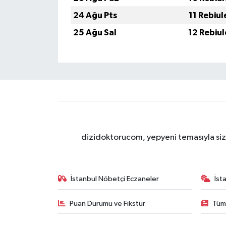
24 Ağu Pts
11 Rebiu
25 Ağu Sal
12 Rebiu
dizidoktorucom, yepyeni temasıyla sizle
İstanbul Nöbetçi Eczaneler
İst
Puan Durumu ve Fikstür
Tüm