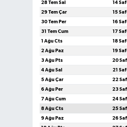
28 Tem Sal
14 Sa
29 Tem Çar
15 Sa
30 Tem Per
16 Sa
31 Tem Cum
17 Sa
1 Ağu Cts
18 Sa
2 Ağu Paz
19 Sa
3 Ağu Pts
20 Saf
4 Ağu Sal
21 Sa
5 Ağu Çar
22 Saf
6 Ağu Per
23 Saf
7 Ağu Cum
24 Saf
8 Ağu Cts
25 Saf
9 Ağu Paz
26 Saf