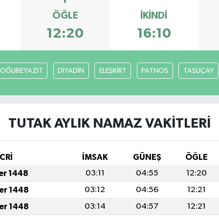
ÖĞLE
İKINDI
12:20
16:10
OĞUBEYAZIT
DİYADİN
ELEŞKİRT
PATNOS
TAŞLIÇAY
TUTAK AYLIK NAMAZ VAKITLERI
CRİ
İMSAK
GÜNEŞ
ÖĞLE
fer 1448
03:11
04:55
12:20
fer 1448
03:12
04:56
12:21
fer 1448
03:14
04:57
12:21