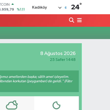
°
ITCOIN
24
Kadıköy
4.959,79
%1.11
OLAR
7,7436
%0.18
URO
5,2510
%0.32
TERLİN
4,4811
%0.38
RAM ALTIN
660.55
%0.03
8 Ağustos 2026
İST100
3.779
%-14
25 Safer 1448
ığımız amellerden başka; sâlih amel işleyelim.
bından korkutan (peygamber) de geldi." (Fâtır