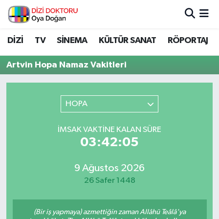
İstanbul Nöbetçi Eczaneler
DİZİ
TV
SİNEMA
KÜLTÜR SANAT
RÖPORTAJ
İstanbul Hava Durumu
Artvin Hopa Namaz Vakitleri
İstanbul Namaz Vakitleri
HOPA
İstanbul Trafik Yoğunluk Haritası
İMSAK VAKTINE KALAN SÜRE
Süper Lig Puan Durumu ve Fikstür
03:42:05
Tüm Manşetler
9 Ağustos 2026
26 Safer 1448
Son Dakika Haberleri
Haber Arşivi
(Bir iş yapmaya) azmettiğin zaman Allâhü Teâlâ'ya