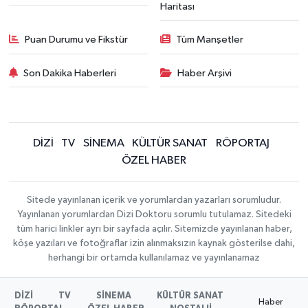
Haritası
Puan Durumu ve Fikstür
Tüm Manşetler
Son Dakika Haberleri
Haber Arşivi
DİZİ
TV
SİNEMA
KÜLTÜR SANAT
RÖPORTAJ
ÖZEL HABER
Sitede yayınlanan içerik ve yorumlardan yazarları sorumludur.
Yayınlanan yorumlardan Dizi Doktoru sorumlu tutulamaz. Sitedeki
tüm harici linkler ayrı bir sayfada açılır. Sitemizde yayınlanan haber,
köşe yazıları ve fotoğraflar izin alınmaksızın kaynak gösterilse dahi,
herhangi bir ortamda kullanılamaz ve yayınlanamaz
DİZİ
TV
SİNEMA
KÜLTÜR SANAT
Haber