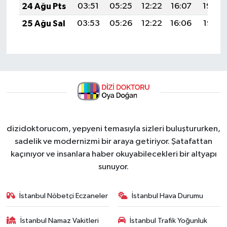
24 Ağu Pts
03:51
05:25
12:22
16:07
19:09
25 Ağu Sal
03:53
05:26
12:22
16:06
19:07
dizidoktorucom, yepyeni temasıyla sizleri buluştururken,
sadelik ve modernizmi bir araya getiriyor. Şatafattan
kaçınıyor ve insanlara haber okuyabilecekleri bir altyapı
sunuyor.
İstanbul Nöbetçi Eczaneler
İstanbul Hava Durumu
İstanbul Namaz Vakitleri
İstanbul Trafik Yoğunluk