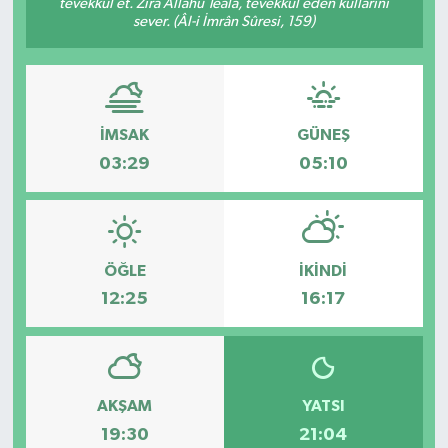
tevekkül et. Zira Allâhü Teâlâ, tevekkül eden kullarını
sever. (Âl-i İmrân Sûresi, 159)
İMSAK
GÜNEŞ
03:29
05:10
ÖĞLE
İKINDI
12:25
16:17
AKŞAM
YATSI
19:30
21:04