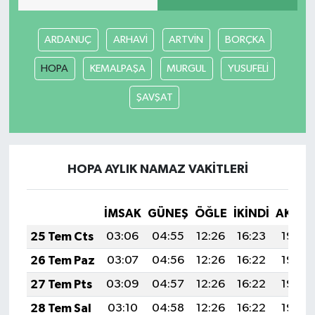
ARDANUÇ
ARHAVİ
ARTVİN
BORÇKA
HOPA
KEMALPAŞA
MURGUL
YUSUFELİ
ŞAVŞAT
HOPA AYLIK NAMAZ VAKITLERI
İMSAK
GÜNEŞ
ÖĞLE
İKINDI
AKŞA
25 Tem Cts
03:06
04:55
12:26
16:23
19:46
26 Tem Paz
03:07
04:56
12:26
16:22
19:46
27 Tem Pts
03:09
04:57
12:26
16:22
19:45
28 Tem Sal
03:10
04:58
12:26
16:22
19:44