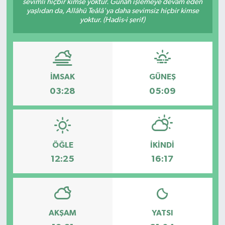
sevimli hiçbir kimse yoktur. Günah işlemeye devam eden
yaşlıdan da, Allâhü Teâlâ'ya daha sevimsiz hiçbir kimse
yoktur. (Hadis-i şerif)
İMSAK
GÜNEŞ
03:28
05:09
ÖĞLE
İKINDI
12:25
16:17
AKŞAM
YATSI