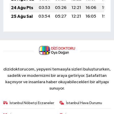
24 Ağu Pts
03:53
05:26
12:21
16:06
19:07
25 Ağu Sal
03:54
05:27
12:21
16:05
19:06
dizidoktorucom, yepyeni temasıyla sizleri buluştururken,
sadelik ve modernizmi bir araya getiriyor. Şatafattan
kaçınıyor ve insanlara haber okuyabilecekleri bir altyapı
sunuyor.
İstanbul Nöbetçi Eczaneler
İstanbul Hava Durumu