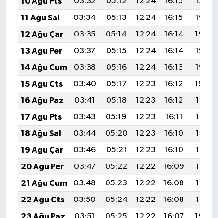
10 Ağu Pts
03:32
05:12
12:24
16:15
19:27
11 Ağu Sal
03:34
05:13
12:24
16:15
19:26
12 Ağu Çar
03:35
05:14
12:24
16:14
19:24
13 Ağu Per
03:37
05:15
12:24
16:14
19:23
14 Ağu Cum
03:38
05:16
12:24
16:13
19:22
15 Ağu Cts
03:40
05:17
12:23
16:12
19:20
16 Ağu Paz
03:41
05:18
12:23
16:12
19:19
17 Ağu Pts
03:43
05:19
12:23
16:11
19:17
18 Ağu Sal
03:44
05:20
12:23
16:10
19:16
19 Ağu Çar
03:46
05:21
12:23
16:10
19:15
20 Ağu Per
03:47
05:22
12:22
16:09
19:13
21 Ağu Cum
03:48
05:23
12:22
16:08
19:12
22 Ağu Cts
03:50
05:24
12:22
16:08
19:10
23 Ağu Paz
03:51
05:25
12:22
16:07
19:09