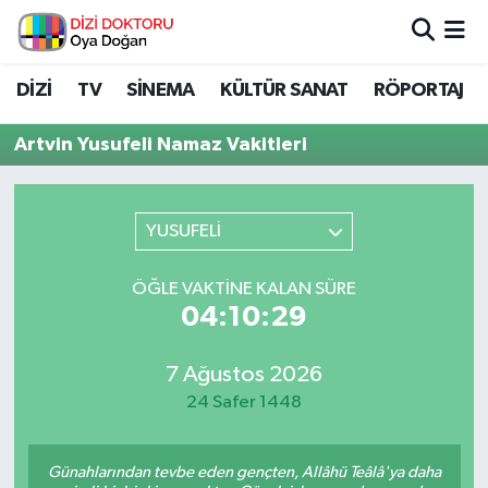
İstanbul Nöbetçi Eczaneler
DİZİ
TV
SİNEMA
KÜLTÜR SANAT
RÖPORTAJ
İstanbul Hava Durumu
Artvin Yusufeli Namaz Vakitleri
İstanbul Namaz Vakitleri
YUSUFELİ
İstanbul Trafik Yoğunluk Haritası
ÖĞLE VAKTINE KALAN SÜRE
Süper Lig Puan Durumu ve Fikstür
04:10:29
Tüm Manşetler
7 Ağustos 2026
24 Safer 1448
Son Dakika Haberleri
Haber Arşivi
Günahlarından tevbe eden gençten, Allâhü Teâlâ'ya daha