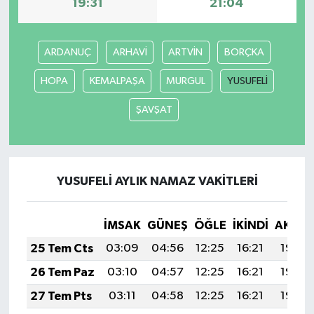
19:31
21:04
ARDANUÇ
ARHAVİ
ARTVİN
BORÇKA
HOPA
KEMALPAŞA
MURGUL
YUSUFELİ
ŞAVŞAT
YUSUFELİ AYLIK NAMAZ VAKITLERI
İMSAK
GÜNEŞ
ÖĞLE
İKINDI
AKŞA
25 Tem Cts
03:09
04:56
12:25
16:21
19:44
26 Tem Paz
03:10
04:57
12:25
16:21
19:43
27 Tem Pts
03:11
04:58
12:25
16:21
19:43