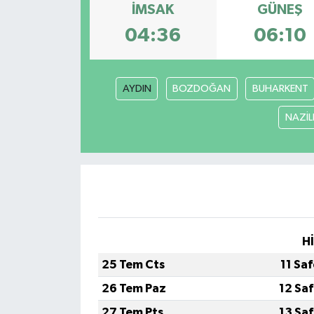
İMSAK
GÜNEŞ
04:36
06:10
AYDIN
BOZDOĞAN
BUHARKENT
NAZİLL
H
25 Tem Cts
11 Sa
26 Tem Paz
12 Sa
27 Tem Pts
13 Sa