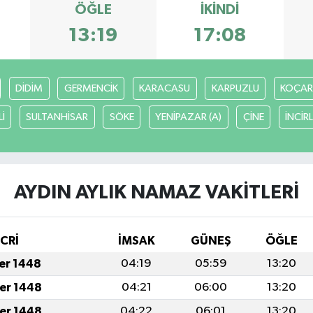
ÖĞLE
İKINDI
13:19
17:08
DİDİM
GERMENCİK
KARACASU
KARPUZLU
KOÇAR
İ
SULTANHİSAR
SÖKE
YENİPAZAR (A)
ÇİNE
İNCİR
AYDIN AYLIK NAMAZ VAKITLERI
İCRİ
İMSAK
GÜNEŞ
ÖĞLE
fer 1448
04:19
05:59
13:20
fer 1448
04:21
06:00
13:20
fer 1448
04:22
06:01
13:20