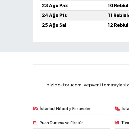
23 Ağu Paz
10 Rebiu
24 Ağu Pts
11 Rebiu
25 Ağu Sal
12 Rebiu
dizidoktorucom, yepyeni temasıyla sizle
İstanbul Nöbetçi Eczaneler
İst
Puan Durumu ve Fikstür
Tüm