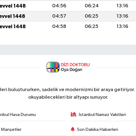
levvel 1448
04:56
06:24
13:16
levvel 1448
04:57
06:25
13:16
levvel 1448
04:58
06:25
13:16
ri buluştururken, sadelik ve modernizmi bir araya getiriyor.
okuyabilecekleri bir altyapı sunuyor.
anbul Hava Durumu
İstanbul Namaz Vakitleri
 Manşetler
Son Dakika Haberleri