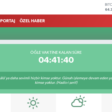
BIT
64.
DO
47,
PORTAJ
ÖZEL HABER
EU
55,
STE
64,
GRA
657
ÖĞLE VAKTINE KALAN SÜRE
BİS
04:41:40
13.
lâ'ya daha sevimli hiçbir kimse yoktur. Günah işlemeye devam eden yaşl
kimse yoktur. (Hadis-i şerif)