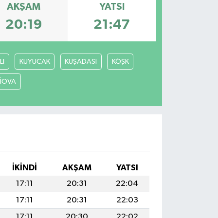
AKŞAM
YATSI
20:19
21:47
LI
KUYUCAK
KUŞADASI
KÖŞK
LİOVA
İKINDI
AKŞAM
YATSI
17:11
20:31
22:04
17:11
20:31
22:03
17:11
20:30
22:02