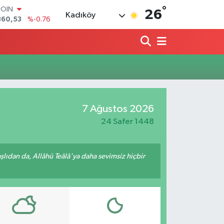
°
COIN
26
Kadıköy
360,53
%-0.76
LAR
7143
%0.16
RO
0317
%-0.02
RLİN
2463
%0.07
M ALTIN
4.81
%1.44
7 Ağustos 2026
T100
887
%64
24 Safer 1448
ıdan da, Allâhü Teâlâ'ya daha sevimsiz hiçbir