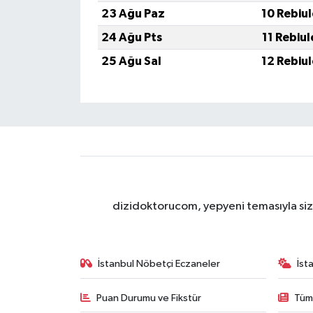
23 Ağu Paz
10 Rebiu
24 Ağu Pts
11 Rebiu
25 Ağu Sal
12 Rebiu
dizidoktorucom, yepyeni temasıyla sizle
İstanbul Nöbetçi Eczaneler
İst
Puan Durumu ve Fikstür
Tüm