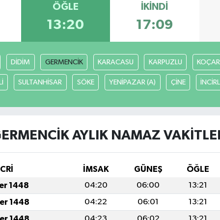
ÖĞLE
İKINDI
13:20
17:09
DİDİM
GERMENCİK
KARACASU
KARPUZLU
KOÇAR
İ
SULTANHİSAR
SÖKE
YENİPAZAR (A)
ÇİNE
İNCİR
ERMENCİK AYLIK NAMAZ VAKITLE
İCRİ
İMSAK
GÜNEŞ
ÖĞLE
fer 1448
04:20
06:00
13:21
fer 1448
04:22
06:01
13:21
fer 1448
04:23
06:02
13:21