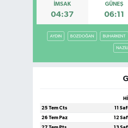
İMSAK
GÜNEŞ
04:37
06:11
AYDIN
BOZDOĞAN
BUHARKENT
NAZİLL
G
H
25 Tem Cts
11 Sa
26 Tem Paz
12 Sa
27 Tem Pts
13 Sa