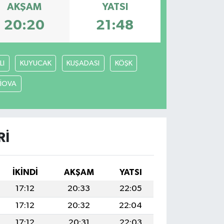
AKŞAM
YATSI
20:20
21:48
LI
KUYUCAK
KUŞADASI
KÖŞK
LİOVA
RI
İKINDI
AKŞAM
YATSI
17:12
20:33
22:05
17:12
20:32
22:04
17:12
20:31
22:03