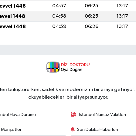
levvel 1448
04:57
06:25
13:17
levvel 1448
04:58
06:25
13:17
levvel 1448
04:59
06:26
13:17
ri buluştururken, sadelik ve modernizmi bir araya getiriyor.
okuyabilecekleri bir altyapı sunuyor.
anbul Hava Durumu
İstanbul Namaz Vakitleri
 Manşetler
Son Dakika Haberleri