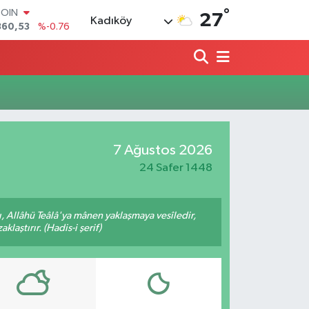
°
COIN
27
Kadıköy
360,53
%-0.76
LAR
7069
%0.17
RO
0265
%0.01
RLİN
1897
%0.02
M ALTIN
4.81
%1.44
7 Ağustos 2026
T100
887
%64
24 Safer 1448
 Allâhü Teâlâ'ya mânen yaklaşmaya vesîledir,
laştırır. (Hadis-i şerif)