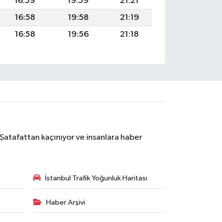
16:59
19:59
21:21
16:58
19:58
21:19
16:58
19:56
21:18
 Şatafattan kaçınıyor ve insanlara haber
İstanbul Trafik Yoğunluk Haritası
Haber Arşivi