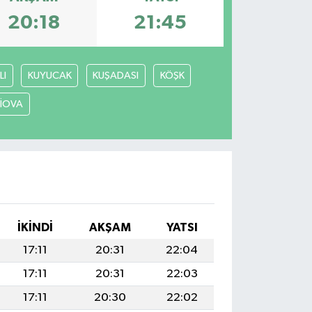
20:18
21:45
LI
KUYUCAK
KUŞADASI
KÖŞK
LİOVA
İKINDI
AKŞAM
YATSI
17:11
20:31
22:04
17:11
20:31
22:03
17:11
20:30
22:02