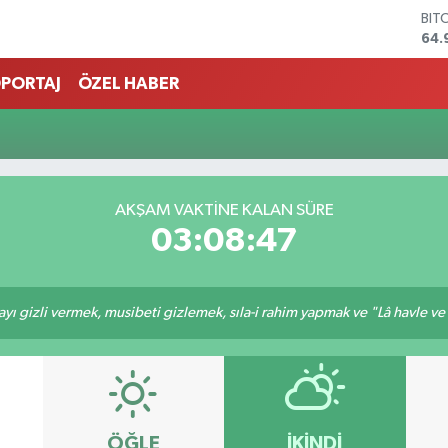
BIT
64.
DO
47,
PORTAJ
ÖZEL HABER
EU
55,
STE
64,
GRA
666
AKŞAM VAKTINE KALAN SÜRE
BİS
03:08:47
13.
ı gizli vermek, musibeti gizlemek, sıla-i rahim yapmak ve "Lâ havle ve lâ
ÖĞLE
İKINDI