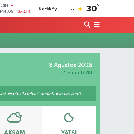
°
COIN
30
Kadıköy
944,08
%-0.18
LAR
7436
%0.18
RO
2510
%0.32
RLİN
4811
%0.38
M ALTIN
0.55
%0.03
8 Ağustos 2026
T100
779
%-14
25 Safer 1448
 kuvvete illâ billâh" demek. (Hadis-i şerif)
AKŞAM
YATSI