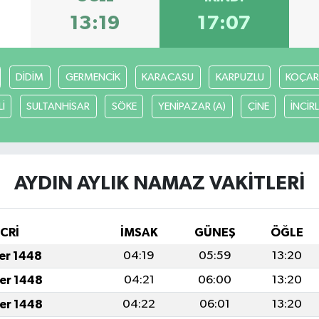
13:19
17:07
DİDİM
GERMENCİK
KARACASU
KARPUZLU
KOÇAR
İ
SULTANHİSAR
SÖKE
YENİPAZAR (A)
ÇİNE
İNCİR
AYDIN AYLIK NAMAZ VAKITLERI
İCRİ
İMSAK
GÜNEŞ
ÖĞLE
fer 1448
04:19
05:59
13:20
fer 1448
04:21
06:00
13:20
fer 1448
04:22
06:01
13:20