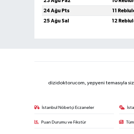
23 Ağu Paz
10 Rebiu
24 Ağu Pts
11 Rebiu
25 Ağu Sal
12 Rebiu
dizidoktorucom, yepyeni temasıyla sizle
İstanbul Nöbetçi Eczaneler
İst
Puan Durumu ve Fikstür
Tüm