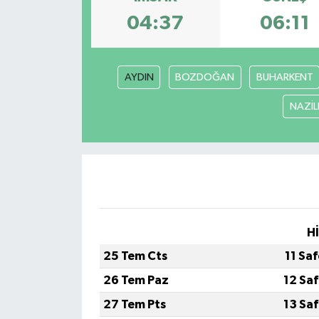
04:37
06:11
AYDIN
BOZDOĞAN
BUHARKENT
NAZİLL
H
25 Tem Cts
11 Sa
26 Tem Paz
12 Sa
27 Tem Pts
13 Sa