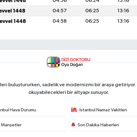
levvel 1448
04:56
06:24
13:16
levvel 1448
04:57
06:25
13:16
levvel 1448
04:58
06:25
13:16
ri buluştururken, sadelik ve modernizmi bir araya getiriyor.
okuyabilecekleri bir altyapı sunuyor.
anbul Hava Durumu
İstanbul Namaz Vakitleri
 Manşetler
Son Dakika Haberleri