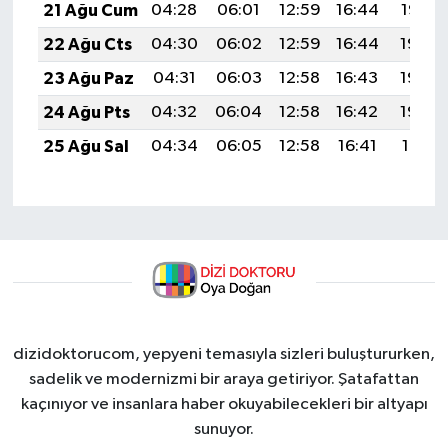
21 Ağu Cum
04:28
06:01
12:59
16:44
19:47
22 Ağu Cts
04:30
06:02
12:59
16:44
19:46
23 Ağu Paz
04:31
06:03
12:58
16:43
19:44
24 Ağu Pts
04:32
06:04
12:58
16:42
19:43
25 Ağu Sal
04:34
06:05
12:58
16:41
19:41
dizidoktorucom, yepyeni temasıyla sizleri buluştururken,
sadelik ve modernizmi bir araya getiriyor. Şatafattan
kaçınıyor ve insanlara haber okuyabilecekleri bir altyapı
sunuyor.