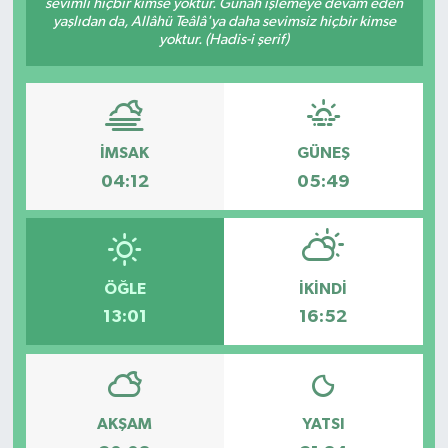
sevimli hiçbir kimse yoktur. Günah işlemeye devam eden
yaşlıdan da, Allâhü Teâlâ'ya daha sevimsiz hiçbir kimse
yoktur. (Hadis-i şerif)
İMSAK
GÜNEŞ
04:12
05:49
ÖĞLE
İKINDI
13:01
16:52
AKŞAM
YATSI