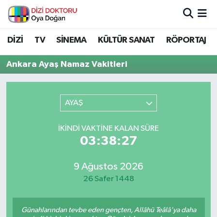
İstanbul Nöbetçi Eczaneler
DİZİ
TV
SİNEMA
KÜLTÜR SANAT
RÖPORTAJ
İstanbul Hava Durumu
Ankara Ayaş Namaz Vakitleri
İstanbul Namaz Vakitleri
AYAŞ
İstanbul Trafik Yoğunluk Haritası
İKINDI VAKTINE KALAN SÜRE
Süper Lig Puan Durumu ve Fikstür
03:38:27
Tüm Manşetler
9 Ağustos 2026
26 Safer 1448
Son Dakika Haberleri
Haber Arşivi
Günahlarından tevbe eden gençten, Allâhü Teâlâ'ya daha