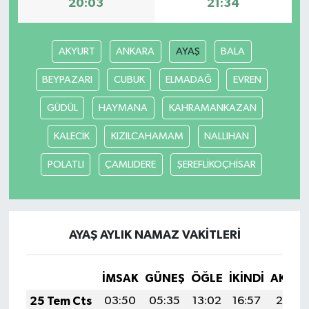
20:03
21:34
AKYURT
ANKARA
AYAŞ
BALA
BEYPAZARI
CUBUK
ELMADAĞ
EVREN
GÜDÜL
HAYMANA
KAHRAMANKAZAN
KALECİK
KIZILCAHAMAM
NALLIHAN
POLATLI
ÇAMLIDERE
ŞEREFLİKOÇHİSAR
AYAŞ AYLIK NAMAZ VAKITLERI
İMSAK
GÜNEŞ
ÖĞLE
İKINDI
AKŞA
25 Tem Cts
03:50
05:35
13:02
16:57
20:19