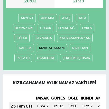
20:02
21:33
AKYURT
ANKARA
AYAŞ
BALA
BEYPAZARI
CUBUK
ELMADAĞ
EVREN
GÜDÜL
HAYMANA
KAHRAMANKAZAN
KALECİK
KIZILCAHAMAM
NALLIHAN
POLATLI
ÇAMLIDERE
ŞEREFLİKOÇHİSAR
KIZILCAHAMAM AYLIK NAMAZ VAKITLERI
İMSAK
GÜNEŞ
ÖĞLE
İKINDI
AKŞA
25 Tem Cts
03:46
05:33
13:01
16:56
20:19