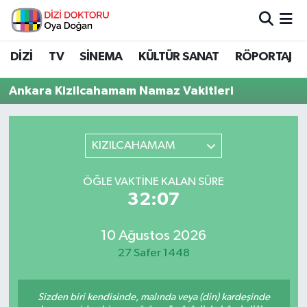
İstanbul Nöbetçi Eczaneler
DİZİ
TV
SİNEMA
KÜLTÜR SANAT
RÖPORTAJ
İstanbul Hava Durumu
Ankara Kizilcahamam Namaz Vakitleri
İstanbul Namaz Vakitleri
KIZILCAHAMAM
İstanbul Trafik Yoğunluk Haritası
ÖĞLE VAKTINE KALAN SÜRE
Süper Lig Puan Durumu ve Fikstür
32:07
Tüm Manşetler
10 Ağustos 2026
27 Safer 1448
Son Dakika Haberleri
Haber Arşivi
Sizden biri kendisinde, malında veya (din) kardeşinde