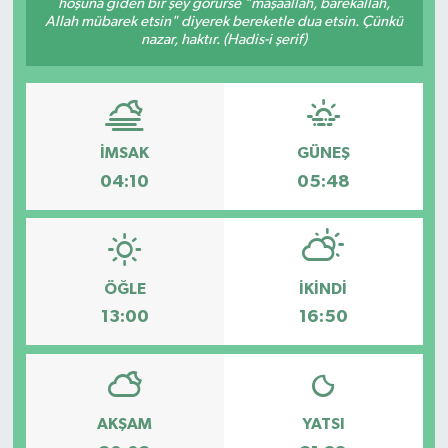
hoşuna giden bir şey görürse "mâşâallah, bârekallâh,
Allah mübarek etsin" diyerek bereketle dua etsin. Çünkü
nazar, haktır. (Hadis-i şerif)
İMSAK
GÜNEŞ
04:10
05:48
ÖĞLE
İKINDI
13:00
16:50
AKŞAM
YATSI