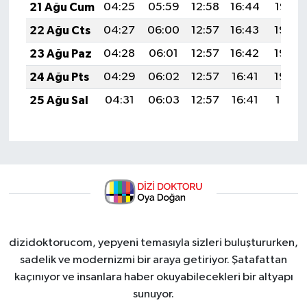
21 Ağu Cum
04:25
05:59
12:58
16:44
19:47
22 Ağu Cts
04:27
06:00
12:57
16:43
19:45
23 Ağu Paz
04:28
06:01
12:57
16:42
19:44
24 Ağu Pts
04:29
06:02
12:57
16:41
19:42
25 Ağu Sal
04:31
06:03
12:57
16:41
19:41
dizidoktorucom, yepyeni temasıyla sizleri buluştururken,
sadelik ve modernizmi bir araya getiriyor. Şatafattan
kaçınıyor ve insanlara haber okuyabilecekleri bir altyapı
sunuyor.