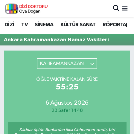
İstanbul Nöbetçi Eczaneler
DİZİ
TV
SİNEMA
KÜLTÜR SANAT
RÖPORTAJ
İstanbul Hava Durumu
Ankara Kahramankazan Namaz Vakitleri
İstanbul Namaz Vakitleri
KAHRAMANKAZAN
İstanbul Trafik Yoğunluk Haritası
ÖĞLE VAKTINE KALAN SÜRE
Süper Lig Puan Durumu ve Fikstür
55:25
Tüm Manşetler
6 Ağustos 2026
23 Safer 1448
Son Dakika Haberleri
Haber Arşivi
Kâdılar üçtür. Bunlardan ikisi Cehennem'dedir, biri