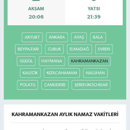
AKŞAM
YATSI
20:06
21:39
AKYURT
ANKARA
AYAŞ
BALA
BEYPAZARI
CUBUK
ELMADAĞ
EVREN
GÜDÜL
HAYMANA
KAHRAMANKAZAN
KALECİK
KIZILCAHAMAM
NALLIHAN
POLATLI
ÇAMLIDERE
ŞEREFLİKOÇHİSAR
KAHRAMANKAZAN AYLIK NAMAZ VAKITLERI