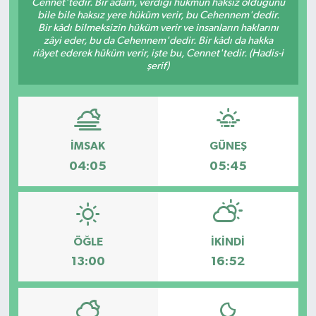
Cennet'tedir. Bir adam, verdiği hükmün haksız olduğunu
bile bile haksız yere hüküm verir, bu Cehennem'dedir.
Bir kâdı bilmeksizin hüküm verir ve insanların haklarını
zâyi eder, bu da Cehennem'dedir. Bir kâdı da hakka
riâyet ederek hüküm verir, işte bu, Cennet'tedir. (Hadis-i
şerif)
İMSAK
GÜNEŞ
04:05
05:45
ÖĞLE
İKINDI
13:00
16:52