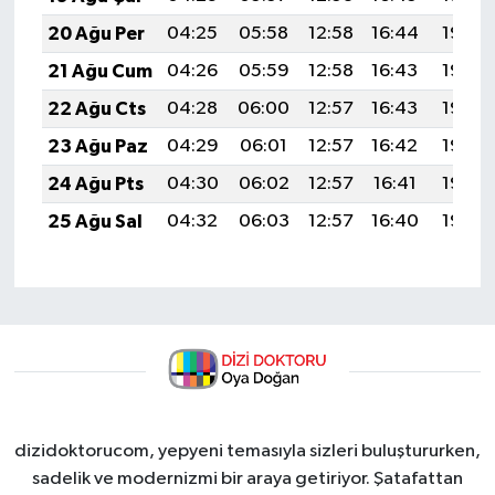
20 Ağu Per
04:25
05:58
12:58
16:44
19:48
21 Ağu Cum
04:26
05:59
12:58
16:43
19:46
22 Ağu Cts
04:28
06:00
12:57
16:43
19:45
23 Ağu Paz
04:29
06:01
12:57
16:42
19:43
24 Ağu Pts
04:30
06:02
12:57
16:41
19:42
25 Ağu Sal
04:32
06:03
12:57
16:40
19:40
dizidoktorucom, yepyeni temasıyla sizleri buluştururken,
sadelik ve modernizmi bir araya getiriyor. Şatafattan