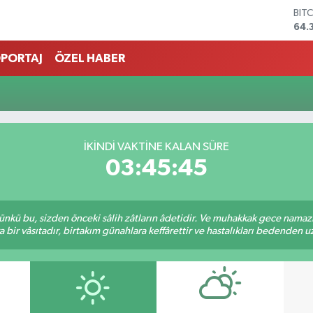
BIT
64.
DO
47,
PORTAJ
ÖZEL HABER
EU
55,
STE
64,
GRA
661
İKINDI VAKTINE KALAN SÜRE
BİS
03:45:45
13.
kü bu, sizden önceki sâlih zâtların âdetidir. Ve muhakkak gece namazı,
r vâsıtadır, birtakım günahlara keffârettir ve hastalıkları bedenden uzak