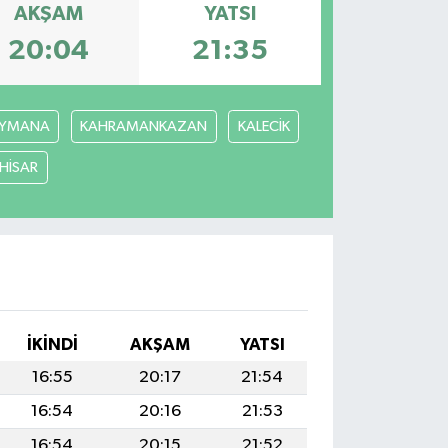
AKŞAM
YATSI
20:04
21:35
YMANA
KAHRAMANKAZAN
KALECİK
ÇHİSAR
İKINDI
AKŞAM
YATSI
16:55
20:17
21:54
16:54
20:16
21:53
16:54
20:15
21:52