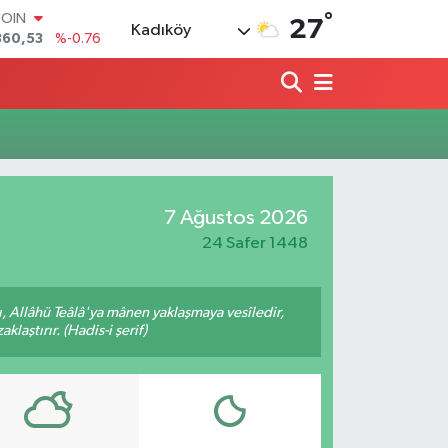
°
COIN
27
Kadıköy
360,53
%-0.76
LAR
7069
%0.17
RO
0265
%0.01
RLİN
1897
%0.02
M ALTIN
8.49
%2.12
7 Ağustos 2026
T100
887
%64
24 Safer 1448
 Allâhü Teâlâ'ya mânen yaklaşmaya vesîledir,
laştırır. (Hadis-i şerif)