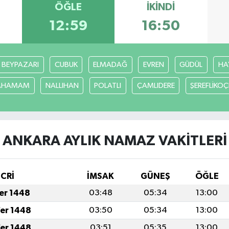
ÖĞLE
İKINDI
12:59
16:50
BEYPAZARI
CUBUK
ELMADAĞ
EVREN
GÜDÜL
HA
CAHAMAM
NALLIHAN
POLATLI
ÇAMLIDERE
ŞEREFLİKO
ANKARA AYLIK NAMAZ VAKITLERI
İCRİ
İMSAK
GÜNEŞ
ÖĞLE
fer 1448
03:48
05:34
13:00
fer 1448
03:50
05:34
13:00
fer 1448
03:51
05:35
13:00