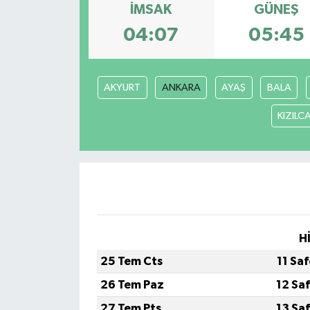
İMSAK
GÜNEŞ
04:07
05:45
AKYURT
ANKARA
AYAŞ
BALA
KIZIL
H
25 Tem Cts
11 Sa
26 Tem Paz
12 Sa
27 Tem Pts
13 Sa