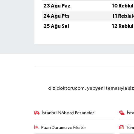
23 Ağu Paz
10 Rebiu
24 Ağu Pts
11 Rebiu
25 Ağu Sal
12 Rebiu
dizidoktorucom, yepyeni temasıyla sizle
İstanbul Nöbetçi Eczaneler
İst
Puan Durumu ve Fikstür
Tüm